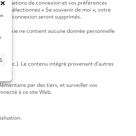
informations de connexion et vos préférences
vous sélectionnez « Se souvenir de moi », votre
es
es de connexion seront supprimés.
 Ce cookie ne contient aucune donnée personnelle
s
S
es, etc.). Le contenu intégré provenant d’autres
émentaire par des tiers, et surveiller vos
onnecté à ce site Web.
alisation.