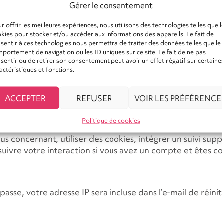
lement en place plusieurs cookies pour enregistrer vos 
Gérer le consentement
x jours et les cookies d’options d’écran durent un an. Si 
r offrir les meilleures expériences, nous utilisons des technologies telles que l
s. Si vous vous déconnectez de votre compte, les cooki
kies pour stocker et/ou accéder aux informations des appareils. Le fait de
sentir à ces technologies nous permettra de traiter des données telles que le
ie supplémentaire sera enregistré dans votre navigateur.
portement de navigation ou les ID uniques sur ce site. Le fait de ne pas
enez de modifier. Il expire après un jour.
sentir ou de retirer son consentement peut avoir un effet négatif sur certaine
actéristiques et fonctions.
ACCEPTER
REFUSER
VOIR LES PRÉFÉRENCE
nu intégré (par exemple des vidéos, des images, des articl
ère que si le visiteur se rendait sur cet autre site.
Politique de cookies
concernant, utiliser des cookies, intégrer un suivi suppl
suivre votre interaction si vous avez un compte et êtes c
sse, votre adresse IP sera incluse dans l’e-mail de réiniti