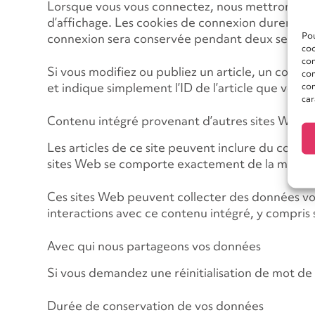
Lorsque vous vous connectez, nous mettrons éga
d’affichage. Les cookies de connexion durent deu
Pou
connexion sera conservée pendant deux semaine
coo
con
Si vous modifiez ou publiez un article, un cook
com
et indique simplement l’ID de l’article que vous v
con
car
Contenu intégré provenant d’autres sites Web
Les articles de ce site peuvent inclure du conte
sites Web se comporte exactement de la même mani
Ces sites Web peuvent collecter des données vous 
interactions avec ce contenu intégré, y compris 
Avec qui nous partageons vos données
Si vous demandez une réinitialisation de mot de pa
Durée de conservation de vos données